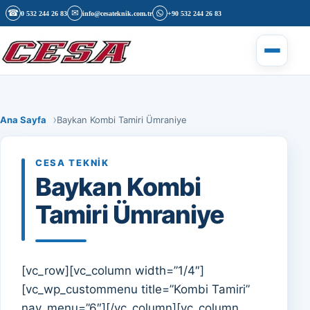
İçeriğe geç
☎
✉
0 532 244 26 83
info@cesateknik.com.tr
+90 532 244 26 83
Menüyü 
Ana Sayfa
Baykan Kombi Tamiri Ümraniye
CESA TEKNIK
Baykan Kombi
Tamiri Ümraniye
[vc_row][vc_column width=”1/4″]
[vc_wp_custommenu title=”Kombi Tamiri”
nav_menu=”6″][/vc_column][vc_column