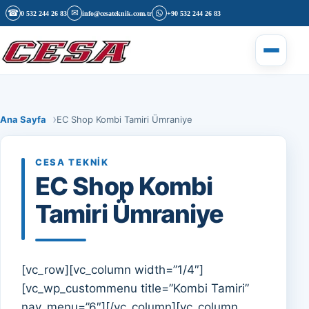
İçeriğe geç
☎
✉
0 532 244 26 83
info@cesateknik.com.tr
+90 532 244 26 83
Menüyü 
Ana Sayfa
EC Shop Kombi Tamiri Ümraniye
CESA TEKNIK
EC Shop Kombi
Tamiri Ümraniye
[vc_row][vc_column width=”1/4″]
[vc_wp_custommenu title=”Kombi Tamiri”
nav_menu=”6″][/vc_column][vc_column