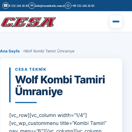
İçeriğe geç
☎
✉
0 532 244 26 83
info@cesateknik.com.tr
+90 532 244 26 83
Menüyü 
Ana Sayfa
Wolf Kombi Tamiri Ümraniye
CESA TEKNIK
Wolf Kombi Tamiri
Ümraniye
[vc_row][vc_column width=”1/4″]
[vc_wp_custommenu title=”Kombi Tamiri”
nav_menu=”6″][/vc_column][vc_column