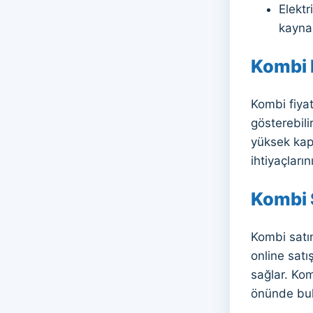
Elektr
kaynağ
Kombi F
Kombi fiyat
gösterebili
yüksek kapa
ihtiyaçları
Kombi 
Kombi satın
online satı
sağlar. Kom
önünde bul