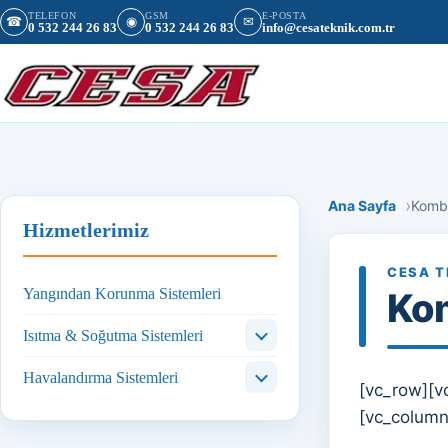
İçeriğe geç
TELEFON
GSM
E-POSTA
☎
◉
✉
0 532 244 26 83
0 532 244 26 83
info@cesateknik.com.tr
Ana Sayfa
Kombi
Hizmetlerimiz
CESA T
Yangından Korunma Sistemleri
Kom
Isıtma & Soğutma Sistemleri
Havalandırma Sistemleri
[vc_row][v
[vc_column