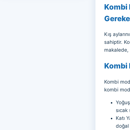
Kombi M
Gereke
Kış ayların
sahiptir. 
makalede, k
Kombi 
Kombi model
kombi model
Yoğuşm
sıcak 
Katı Y
doğal 