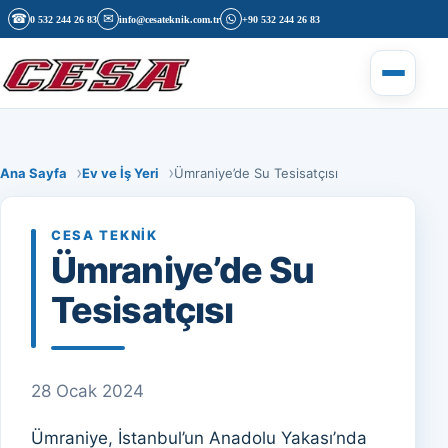
İçeriğe geç
☎
✉
0 532 244 26 83
info@cesateknik.com.tr
+90 532 244 26 83
Menüyü 
Ana Sayfa
Ev ve İş Yeri
Ümraniye’de Su Tesisatçısı
CESA TEKNIK
Ümraniye’de Su
Tesisatçısı
28 Ocak 2024
Ümraniye, İstanbul’un Anadolu Yakası’nda