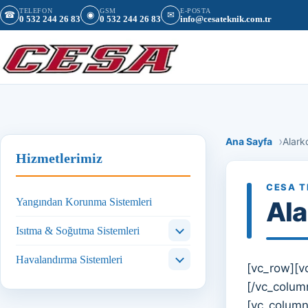
İçeriğe geç
TELEFON
GSM
E-POSTA
☎
◉
✉
0 532 244 26 83
0 532 244 26 83
info@cesateknik.com.tr
Ana Sayfa
Alark
Hizmetlerimiz
CESA T
Yangından Korunma Sistemleri
Ala
Isıtma & Soğutma Sistemleri
Havalandırma Sistemleri
[vc_row][v
[/vc_colum
[vc_column