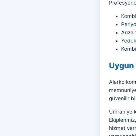
Profesyonel
Kombi
Periyo
Arıza 
Yedek
Kombi 
Uygun F
Alarko komb
memnuniyeti
güvenilir b
Ümraniye ko
Ekiplerimiz
hizmet verm