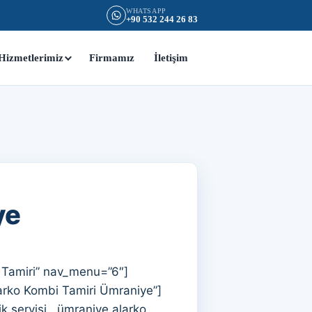
WHATSAPP
+90 532 244 26 83
Hizmetlerimiz
Firmamız
İletişim
ye
 Tamiri” nav_menu=”6″]
arko Kombi Tamiri Ümraniye”]
 servisi , ümraniye alarko