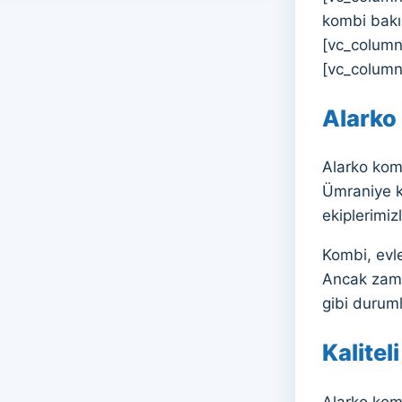
kombi bakım
[vc_column_
[vc_column
Alarko 
Alarko komb
Ümraniye k
ekiplerimiz
Kombi, evle
Ancak zama
gibi durum
Kalitel
Alarko kom