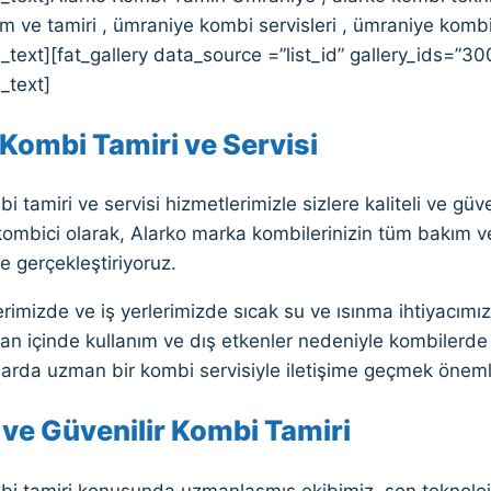
 ve tamiri , ümraniye kombi servisleri , ümraniye kombi
text][fat_gallery data_source =”list_id” gallery_ids=”30
_text]
Kombi Tamiri ve Servisi
i tamiri ve servisi hizmetlerimizle sizlere kaliteli ve gü
ombici olarak, Alarko marka kombilerinizin tüm bakım ve
le gerçekleştiriyoruz.
rimizde ve iş yerlerimizde sıcak su ve ısınma ihtiyacımızı
n içinde kullanım ve dış etkenler nedeniyle kombilerde 
larda uzman bir kombi servisiyle iletişime geçmek önemli
i ve Güvenilir Kombi Tamiri
bi tamiri konusunda uzmanlaşmış ekibimiz, son teknoloj