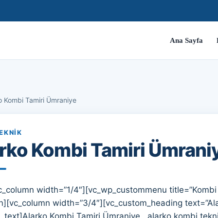
Ana Sayfa
o Kombi Tamiri Ümraniye
EKNIK
rko Kombi Tamiri Ümrani
c_column width=”1/4″][vc_wp_custommenu title=”Kombi
n][vc_column width=”3/4″][vc_custom_heading text=”Al
_text]Alarko Kombi Tamiri Ümraniye , alarko kombi teknik