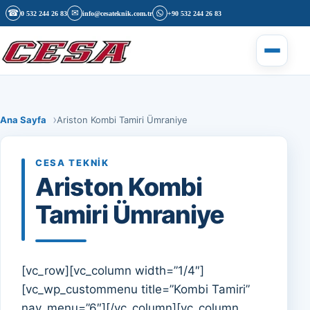
İçeriğe geç
☎
✉
0 532 244 26 83
info@cesateknik.com.tr
+90 532 244 26 83
Menüyü 
Ana Sayfa
Ariston Kombi Tamiri Ümraniye
CESA TEKNIK
Ariston Kombi
Tamiri Ümraniye
[vc_row][vc_column width=”1/4″]
[vc_wp_custommenu title=”Kombi Tamiri”
nav_menu=”6″][/vc_column][vc_column