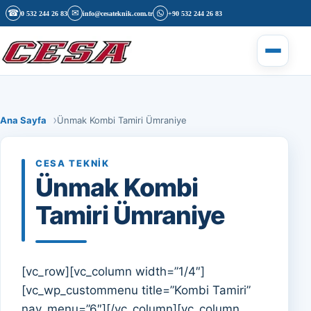
İçeriğe geç
☎
✉
0 532 244 26 83
info@cesateknik.com.tr
+90 532 244 26 83
Menüyü 
Ana Sayfa
Ünmak Kombi Tamiri Ümraniye
CESA TEKNIK
Ünmak Kombi
Tamiri Ümraniye
[vc_row][vc_column width=”1/4″]
[vc_wp_custommenu title=”Kombi Tamiri”
nav_menu=”6″][/vc_column][vc_column