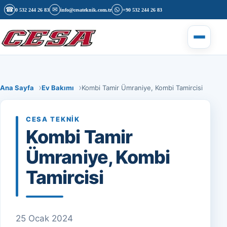
İçeriğe geç
☎
✉
0 532 244 26 83
info@cesateknik.com.tr
+90 532 244 26 83
Menüyü 
Ana Sayfa
Ev Bakımı
Kombi Tamir Ümraniye, Kombi Tamircisi
CESA TEKNIK
Kombi Tamir
Ümraniye, Kombi
Tamircisi
25 Ocak 2024