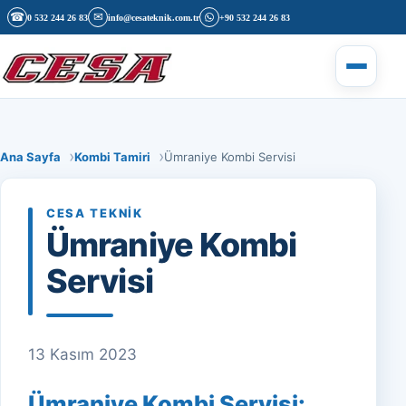
İçeriğe geç
☎
✉
0 532 244 26 83
info@cesateknik.com.tr
+90 532 244 26 83
Menüyü 
Ana Sayfa
Kombi Tamiri
Ümraniye Kombi Servisi
CESA TEKNIK
Ümraniye Kombi
Servisi
13 Kasım 2023
Ümraniye Kombi Servisi: