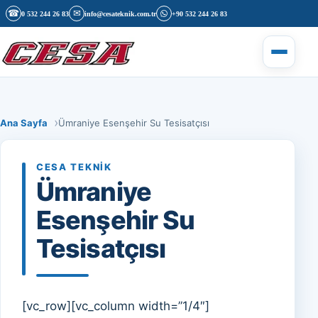
İçeriğe geç
☎
✉
0 532 244 26 83
info@cesateknik.com.tr
+90 532 244 26 83
Menüyü 
Ana Sayfa
Ümraniye Esenşehir Su Tesisatçısı
CESA TEKNIK
Ümraniye
Esenşehir Su
Tesisatçısı
[vc_row][vc_column width=”1/4″]