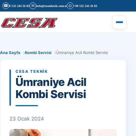
İçeriğe geç
☎
✉
0 532 244 26 83
info@cesateknik.com.tr
+90 532 244 26 83
Menüyü 
Ana Sayfa
Kombi Servisi
Ümraniye Acil Kombi Servisi
CESA TEKNIK
Ümraniye Acil
Kombi Servisi
23 Ocak 2024