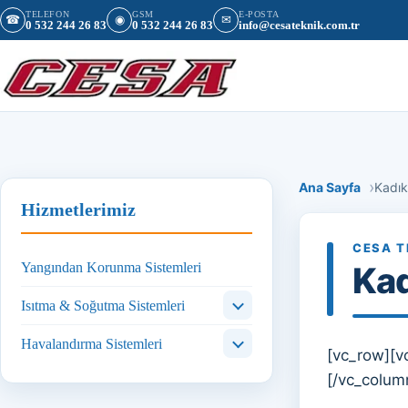
İçeriğe geç
TELEFON
GSM
E-POSTA
☎
◉
✉
0 532 244 26 83
0 532 244 26 83
info@cesateknik.com.tr
Ana Sayfa
Kadık
Hizmetlerimiz
CESA T
Yangından Korunma Sistemleri
Kad
Isıtma & Soğutma Sistemleri
Havalandırma Sistemleri
[vc_row][v
[/vc_colum