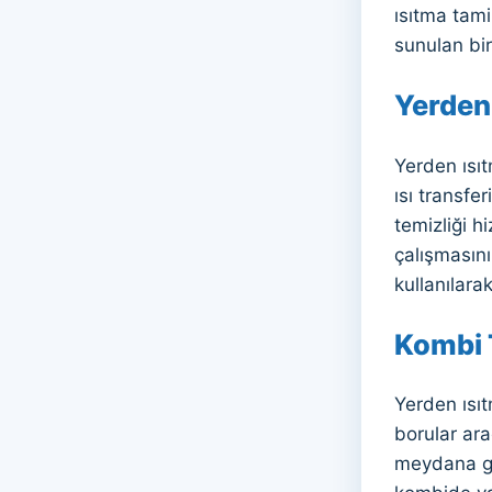
ısıtma tami
sunulan bir
Yerden 
Yerden ısıt
ısı transfe
temizliği h
çalışmasın
kullanılarak
Kombi 
Yerden ısıt
borular ara
meydana gel