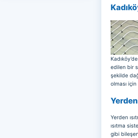
Kadıkö
Kadıköy’de 
edilen bir 
şekilde dağ
olması için
Yerden
Yerden ısıt
ısıtma sist
gibi bileşe