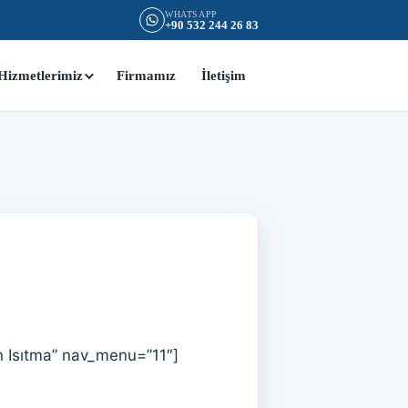
WHATSAPP
+90 532 244 26 83
Hizmetlerimiz
Firmamız
İletişim
 Isıtma” nav_menu=”11″]